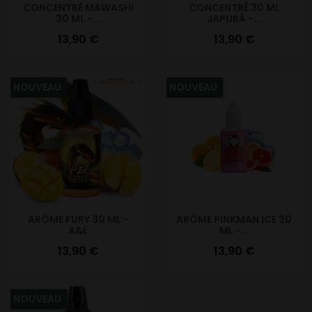
CONCENTRÉ MAWASHI
CONCENTRÉ 30 ML
30 ML -...
JAPURÁ -...
Prix
Prix
13,90 €
13,90 €
NOUVEAU
NOUVEAU
ARÔME FURY 30 ML -
ARÔME PINKMAN ICE 30
A&L
ML -...
Prix
Prix
13,90 €
13,90 €
NOUVEAU