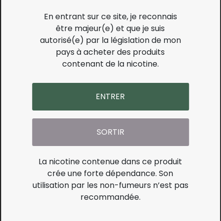
ML -...
ML -...
En entrant sur ce site, je reconnais
Prix
Prix
13,90 €
5,90 €
être majeur(e) et que je suis
autorisé(e) par la législation de mon
pays à acheter des produits
contenant de la nicotine.
ENTRER
SORTIR
CONCENTRÉ BLUE 10 ML -
CONCENTRÉ GREEN 10
FULL...
ML -...
La nicotine contenue dans ce produit
Prix
Prix
5,90 €
5,90 €
crée une forte dépendance. Son
utilisation par les non-fumeurs n’est pas
recommandée.