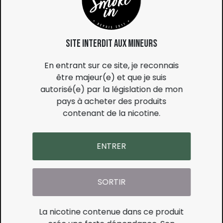
Site interdit aux mineurs
Description
En entrant sur ce site, je reconnais
être majeur(e) et que je suis
autorisé(e) par la législation de mon
Le clearomiseur Z Nano 3 Geekvape est une
pays à acheter des produits
version aboutie de ses prédécesseurs en
contenant de la nicotine.
gagnant une polyvalence jamais égalée.
Proposant un énorme réservoir de 5ml, il est
ENTRER
également doté d'un top cap coulissant et
d'un airflow situé en haut du clearomiseur.
Vous serez préservé des fuites !
SORTIR
Compatibles avec toutes les résistances B
(B Series, B MTL et B Boost Version), vous
aurez un grand choix de types de vape. Pour
La nicotine contenue dans ce produit
équiper ce coffret, Geekvape a choisi les