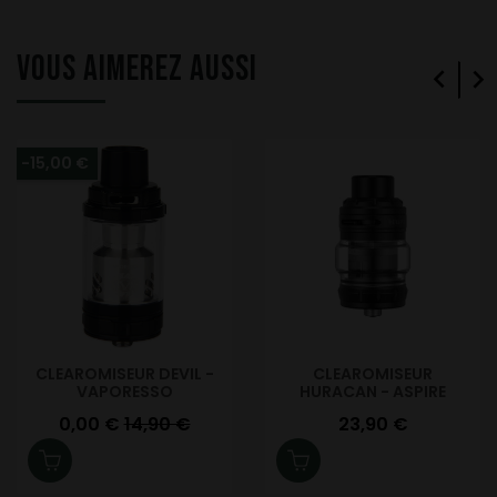
VOUS AIMEREZ AUSSI


-15,00 €
CLEAROMISEUR DEVIL -
CLEAROMISEUR
VAPORESSO
HURACAN - ASPIRE
Prix
Prix de base
Prix
0,00 €
14,90 €
23,90 €