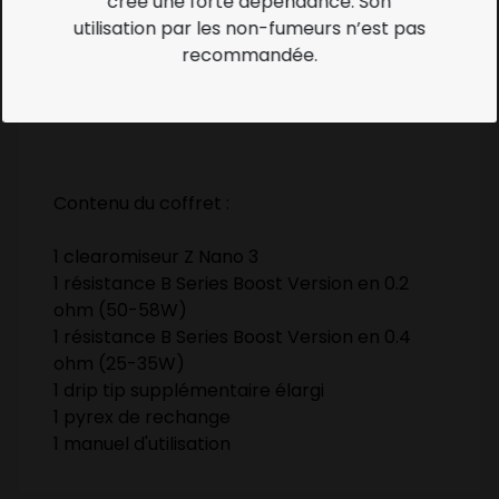
crée une forte dépendance. Son
valeurs en 0.2 et 0.4 ohm des Boost Version.
utilisation par les non-fumeurs n’est pas
Le drip tip est de format 510. Un second drip
recommandée.
tip 510 élargi est également fourni pour
celles et ceux qui aiment la vape aérienne.
Contenu du coffret :
1 clearomiseur Z Nano 3
1 résistance B Series Boost Version en 0.2
ohm (50-58W)
1 résistance B Series Boost Version en 0.4
ohm (25-35W)
1 drip tip supplémentaire élargi
1 pyrex de rechange
1 manuel d'utilisation