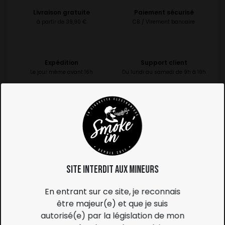
Livraison gratuite
Paiement sécurisé
à partir de 39,90 €
CB / Virement bancaire
Expédition
Support client
Le jour même avant 16h
Du lundi au samedi de 9h à 19h
SOUVENT ACHETÉ ENSEMBLE


Site interdit aux mineurs
E-LIQUIDE RED ASTAIRE -...
Prix
5,50 €
En entrant sur ce site, je reconnais
être majeur(e) et que je suis
autorisé(e) par la législation de mon