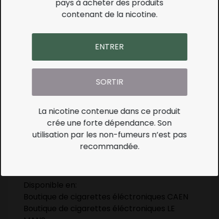
pays à acheter des produits
contenant de la nicotine.
ENTRER
Description
SORTIR
Saveur réglisse.
E-LIQUIDE FABRICATION FRANCAISE
La nicotine contenue dans ce produit
Composition : propylène glycol, glycérine
crée une forte dépendance. Son
végétale, eau, alcool, arômes alimentaire,
utilisation par les non-fumeurs n’est pas
nicotine (sauf pour le flacon avec 0mg de
recommandée.
nicotine)
Disponible en:
Boutique de cigarettes éléctroniques CAEN
Boutique de cigarettes éléctroniques LE