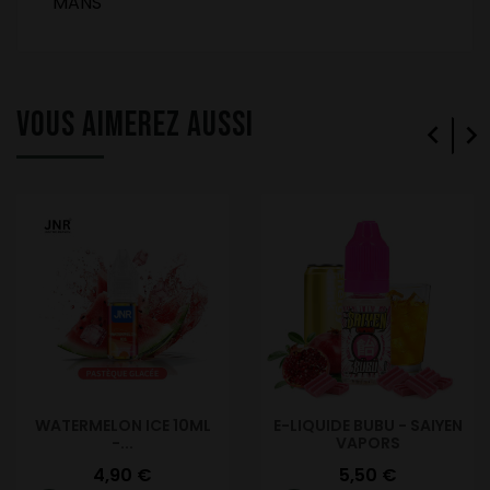
MANS
VOUS AIMEREZ AUSSI


WATERMELON ICE 10ML
E-LIQUIDE BUBU - SAIYEN
-...
VAPORS
Prix
Prix
4,90 €
5,50 €