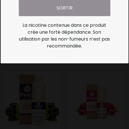
SORTIR
La nicotine contenue dans ce produit
crée une forte dépendance. Son
utilisation par les non-fumeurs n’est pas
RÉGLISSE DE LA CALABRE
E-LIQUIDE FRAISE RUBIS
recommandée.
- PULP
- PULP
Prix
Prix
5,50 €
5,50 €