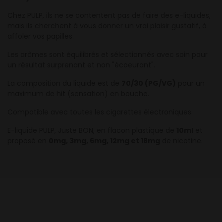
Chez PULP, ils ne se contentent pas de faire des e-liquides,
mais ils cherchent à vous donner un vrai plaisir gustatif, à
affoler vos papilles.
Les arômes sont équilibrés et sélectionnés avec soin pour
un résultat surprenant et non "écoeurant".
La composition du liquide est de
70/30 (PG/VG)
pour un
maximum de hit (sensation) en bouche.
Compatible avec toutes les cigarettes électroniques.
E-liquide PULP, Juste BON, en flacon plastique de
10ml
et
proposé en
0mg, 3mg, 6mg, 12mg et 18mg
de nicotine.