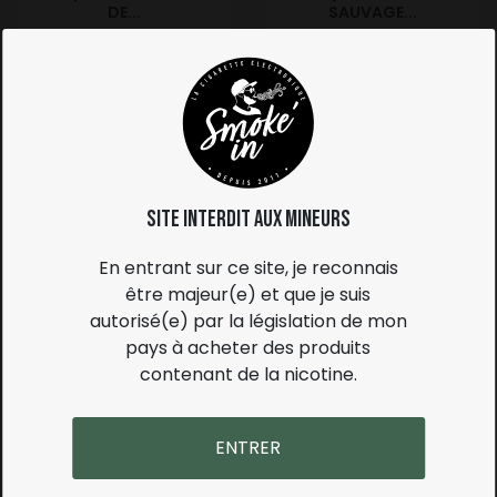
DE...
SAUVAGE...
Prix
Prix
5,50 €
5,50 €
Site interdit aux mineurs
En entrant sur ce site, je reconnais
être majeur(e) et que je suis
autorisé(e) par la législation de mon
E-LIQUIDE TENNESSEE -
E-LIQUIDE BLOND
pays à acheter des produits
PULP
TORRÉFIÉ -...
contenant de la nicotine.
Prix
Prix
5,50 €
5,50 €
ENTRER